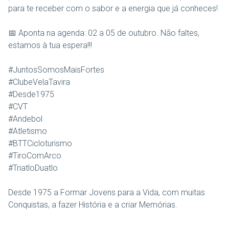
para te receber com o sabor e a energia que já conheces!
📅 Aponta na agenda: 02 a 05 de outubro. Não faltes,
estamos à tua espera!!!
#JuntosSomosMaisFortes
#ClubeVelaTavira
#Desde1975
#CVT
#Andebol
#Atletismo
#BTTCicloturismo
#TiroComArco
#TriatloDuatlo
Desde 1975 a Formar Jovens para a Vida, com muitas
Conquistas, a fazer História e a criar Memórias.