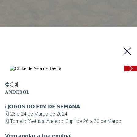
🔵⚪🔴
𝐀𝐍𝐃𝐄𝐁𝐎𝐋
ℹ️ 𝗝𝗢𝗚𝗢𝗦 𝗗𝗢 𝗙𝗜𝗠 𝗗𝗘 𝗦𝗘𝗠𝗔𝗡𝗔
🗓 23 e 24 de Março de 2024
🗓 Torneio "Setúbal Andebol Cup" de 26 a 30 de Março.
𝗩𝗲𝗺 𝗮𝗽𝗼𝗶𝗮𝗿 𝗮 𝘁𝘂𝗮 𝗲𝗾𝘂𝗶𝗽𝗮!