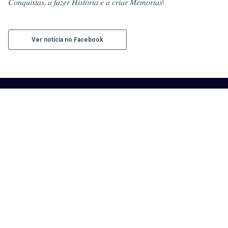
𝐶𝑜𝑛𝑞𝑢𝑖𝑠𝑡𝑎𝑠, 𝑎 𝑓𝑎𝑧𝑒𝑟 𝐻𝑖𝑠𝑡𝑜𝑟𝑖𝑎 𝑒 𝑎 𝑐𝑟𝑖𝑎𝑟 𝑀𝑒𝑚𝑜𝑟𝑖𝑎𝑠!
Ver notícia no Facebook
Contacte-nos
Rua da Atalaia Pequena S/N
8800-378 Tavira
cvela.tavira1975@gmail.com
+351281323654
Áreas
HOME
CLUBE