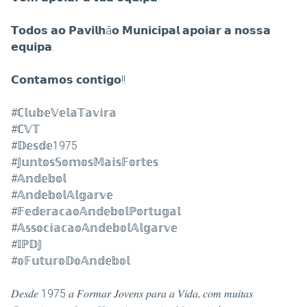
𝗧𝗼𝗱𝗼𝘀 𝗮𝗼 𝗣𝗮𝘃𝗶𝗹𝗵ã𝗼 𝗠𝘂𝗻𝗶𝗰𝗶𝗽𝗮𝗹 𝗮𝗽𝗼𝗶𝗮𝗿 𝗮 𝗻𝗼𝘀𝘀𝗮
𝗲𝗾𝘂𝗶𝗽𝗮.
𝗖𝗼𝗻𝘁𝗮𝗺𝗼𝘀 𝗰𝗼𝗻𝘁𝗶𝗴𝗼!!
#ℂ𝕝𝕦𝕓𝕖𝕍𝕖𝕝𝕒𝕋𝕒𝕧𝕚𝕣𝕒
#ℂ𝕍𝕋
#𝔻𝕖𝕤𝕕𝕖1975
#𝕁𝕦𝕟𝕥𝕠𝕤𝕊𝕠𝕞𝕠𝕤𝕄𝕒𝕚𝕤𝔽𝕠𝕣𝕥𝕖𝕤
#𝔸𝕟𝕕𝕖𝕓𝕠𝕝
#𝔸𝕟𝕕𝕖𝕓𝕠𝕝𝔸𝕝𝕘𝕒𝕣𝕧𝕖
#𝔽𝕖𝕕𝕖𝕣𝕒𝕔𝕒𝕠𝔸𝕟𝕕𝕖𝕓𝕠𝕝ℙ𝕠𝕣𝕥𝕦𝕘𝕒𝕝
#𝔸𝕤𝕤𝕠𝕔𝕚𝕒𝕔𝕒𝕠𝔸𝕟𝕕𝕖𝕓𝕠𝕝𝔸𝕝𝕘𝕒𝕣𝕧𝕖
#𝕀ℙ𝔻𝕁
#𝕠𝔽𝕦𝕥𝕦𝕣𝕠𝔻𝕠𝔸𝕟𝕕𝕖𝕓𝕠𝕝
𝐷𝑒𝑠𝑑𝑒 1975 𝑎 𝐹𝑜𝑟𝑚𝑎𝑟 𝐽𝑜𝑣𝑒𝑛𝑠 𝑝𝑎𝑟𝑎 𝑎 𝑉𝑖𝑑𝑎, 𝑐𝑜𝑚 𝑚𝑢𝑖𝑡𝑎𝑠