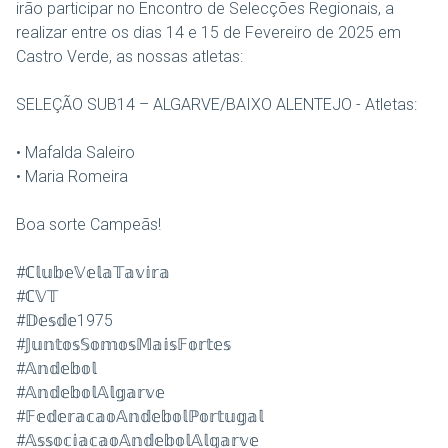
irão participar no Encontro de Selecções Regionais, a
realizar entre os dias 14 e 15 de Fevereiro de 2025 em
Castro Verde, as nossas atletas:
SELEÇÃO SUB14 – ALGARVE/BAIXO ALENTEJO - Atletas:
• Mafalda Saleiro
• Maria Romeira
Boa sorte Campeãs!
#ℂ𝕝𝕦𝕓𝕖𝕍𝕖𝕝𝕒𝕋𝕒𝕧𝕚𝕣𝕒
#ℂ𝕍𝕋
#𝔻𝕖𝕤𝕕𝕖1975
#𝕁𝕦𝕟𝕥𝕠𝕤𝕊𝕠𝕞𝕠𝕤𝕄𝕒𝕚𝕤𝔽𝕠𝕣𝕥𝕖𝕤
#𝔸𝕟𝕕𝕖𝕓𝕠𝕝
#𝔸𝕟𝕕𝕖𝕓𝕠𝕝𝔸𝕝𝕘𝕒𝕣𝕧𝕖
#𝔽𝕖𝕕𝕖𝕣𝕒𝕔𝕒𝕠𝔸𝕟𝕕𝕖𝕓𝕠𝕝ℙ𝕠𝕣𝕥𝕦𝕘𝕒𝕝
#𝔸𝕤𝕤𝕠𝕔𝕚𝕒𝕔𝕒𝕠𝔸𝕟𝕕𝕖𝕓𝕠𝕝𝔸𝕝𝕘𝕒𝕣𝕧𝕖