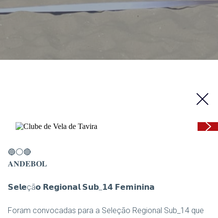
🔵⚪🔴
𝐀𝐍𝐃𝐄𝐁𝐎𝐋
𝗦𝗲𝗹𝗲çã𝗼 𝗥𝗲𝗴𝗶𝗼𝗻𝗮𝗹 𝗦𝘂𝗯_𝟭𝟰 𝗙𝗲𝗺𝗶𝗻𝗶𝗻𝗮
Foram convocadas para a Seleção Regional Sub_14 que