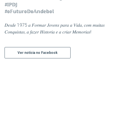
#𝕀ℙ𝔻𝕁
#𝕠𝔽𝕦𝕥𝕦𝕣𝕠𝔻𝕠𝔸𝕟𝕕𝕖𝕓𝕠𝕝
𝐷𝑒𝑠𝑑𝑒 1975 𝑎 𝐹𝑜𝑟𝑚𝑎𝑟 𝐽𝑜𝑣𝑒𝑛𝑠 𝑝𝑎𝑟𝑎 𝑎 𝑉𝑖𝑑𝑎, 𝑐𝑜𝑚 𝑚𝑢𝑖𝑡𝑎𝑠
𝐶𝑜𝑛𝑞𝑢𝑖𝑠𝑡𝑎𝑠, 𝑎 𝑓𝑎𝑧𝑒𝑟 𝐻𝑖𝑠𝑡𝑜𝑟𝑖𝑎 𝑒 𝑎 𝑐𝑟𝑖𝑎𝑟 𝑀𝑒𝑚𝑜𝑟𝑖𝑎𝑠!
Ver notícia no Facebook
Contacte-nos
Rua da Atalaia Pequena S/N
8800-378 Tavira
cvela.tavira1975@gmail.com