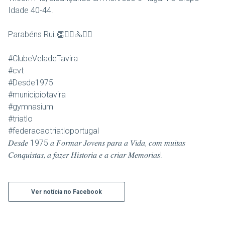
Idade 40-44.
Parabéns Rui.👏🏊‍♀️🚴🏃‍♂️
#ClubeVeladeTavira
#cvt
#Desde1975
#municipiotavira
#gymnasium
#triatlo
#federacaotriatloportugal
𝐷𝑒𝑠𝑑𝑒 1975 𝑎 𝐹𝑜𝑟𝑚𝑎𝑟 𝐽𝑜𝑣𝑒𝑛𝑠 𝑝𝑎𝑟𝑎 𝑎 𝑉𝑖𝑑𝑎, 𝑐𝑜𝑚 𝑚𝑢𝑖𝑡𝑎𝑠
𝐶𝑜𝑛𝑞𝑢𝑖𝑠𝑡𝑎𝑠, 𝑎 𝑓𝑎𝑧𝑒𝑟 𝐻𝑖𝑠𝑡𝑜𝑟𝑖𝑎 𝑒 𝑎 𝑐𝑟𝑖𝑎𝑟 𝑀𝑒𝑚𝑜𝑟𝑖𝑎𝑠!
Ver notícia no Facebook