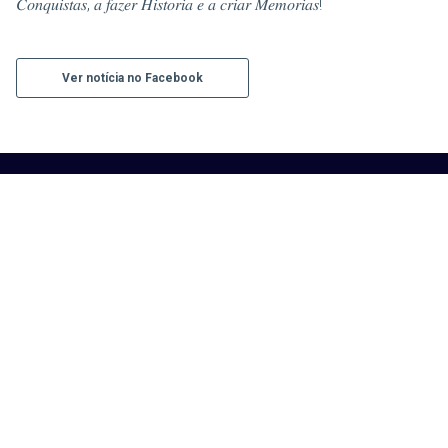
𝐶𝑜𝑛𝑞𝑢𝑖𝑠𝑡𝑎𝑠, 𝑎 𝑓𝑎𝑧𝑒𝑟 𝐻𝑖𝑠𝑡𝑜𝑟𝑖𝑎 𝑒 𝑎 𝑐𝑟𝑖𝑎𝑟 𝑀𝑒𝑚𝑜𝑟𝑖𝑎𝑠!
Ver notícia no Facebook
Contacte-nos
Rua da Atalaia Pequena S/N
8800-378 Tavira
cvela.tavira1975@gmail.com
+351281323654
Áreas
HOME
CLUBE