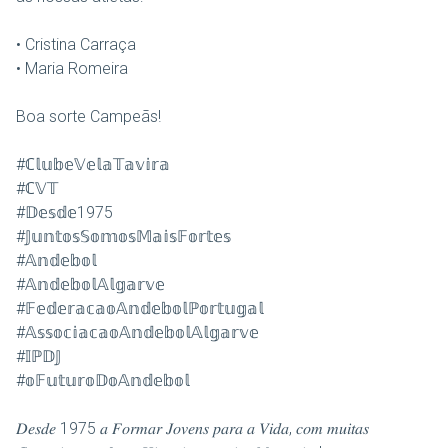
• Cristina Carraça
• Maria Romeira
Boa sorte Campeãs!
#ℂ𝕝𝕦𝕓𝕖𝕍𝕖𝕝𝕒𝕋𝕒𝕧𝕚𝕣𝕒
#ℂ𝕍𝕋
#𝔻𝕖𝕤𝕕𝕖1975
#𝕁𝕦𝕟𝕥𝕠𝕤𝕊𝕠𝕞𝕠𝕤𝕄𝕒𝕚𝕤𝔽𝕠𝕣𝕥𝕖𝕤
#𝔸𝕟𝕕𝕖𝕓𝕠𝕝
#𝔸𝕟𝕕𝕖𝕓𝕠𝕝𝔸𝕝𝕘𝕒𝕣𝕧𝕖
#𝔽𝕖𝕕𝕖𝕣𝕒𝕔𝕒𝕠𝔸𝕟𝕕𝕖𝕓𝕠𝕝ℙ𝕠𝕣𝕥𝕦𝕘𝕒𝕝
#𝔸𝕤𝕤𝕠𝕔𝕚𝕒𝕔𝕒𝕠𝔸𝕟𝕕𝕖𝕓𝕠𝕝𝔸𝕝𝕘𝕒𝕣𝕧𝕖
#𝕀ℙ𝔻𝕁
#𝕠𝔽𝕦𝕥𝕦𝕣𝕠𝔻𝕠𝔸𝕟𝕕𝕖𝕓𝕠𝕝
𝐷𝑒𝑠𝑑𝑒 1975 𝑎 𝐹𝑜𝑟𝑚𝑎𝑟 𝐽𝑜𝑣𝑒𝑛𝑠 𝑝𝑎𝑟𝑎 𝑎 𝑉𝑖𝑑𝑎, 𝑐𝑜𝑚 𝑚𝑢𝑖𝑡𝑎𝑠