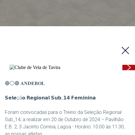
🔵⚪🔴 𝐀𝐍𝐃𝐄𝐁𝐎𝐋
𝗦𝗲𝗹𝗲çã𝗼 𝗥𝗲𝗴𝗶𝗼𝗻𝗮𝗹 𝗦𝘂𝗯_𝟭𝟰 𝗙𝗲𝗺𝗶𝗻𝗶𝗻𝗮
Foram convocadas para o Treino da Seleção Regional
Sub_14, a realizar em 20 de Outubro de 2024 – Pavilhão
E.B. 2, 3 Jacinto Correia, Lagoa - Horário: 10:00 às 11:30,
as nossas atletas: