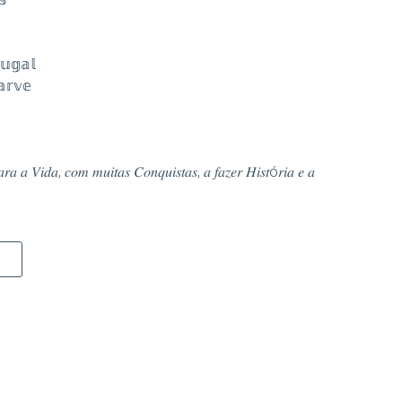
𝕦𝕘𝕒𝕝
𝕒𝕣𝕧𝕖
 𝑎 𝑉𝑖𝑑𝑎, 𝑐𝑜𝑚 𝑚𝑢𝑖𝑡𝑎𝑠 𝐶𝑜𝑛𝑞𝑢𝑖𝑠𝑡𝑎𝑠, 𝑎 𝑓𝑎𝑧𝑒𝑟 𝐻𝑖𝑠𝑡ó𝑟𝑖𝑎 𝑒 𝑎
Siga-nos nas Redes