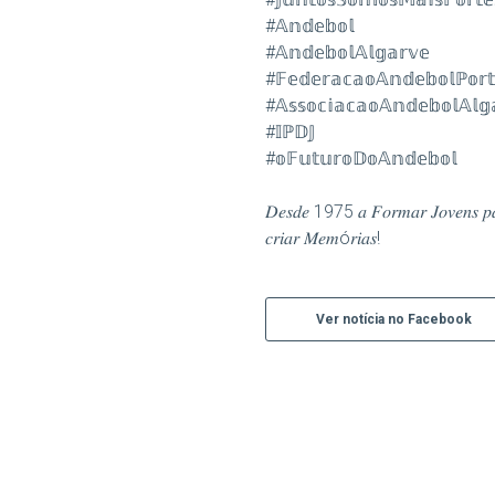
#𝔸𝕟𝕕𝕖𝕓𝕠𝕝
#𝔸𝕟𝕕𝕖𝕓𝕠𝕝𝔸𝕝𝕘𝕒𝕣𝕧𝕖
#𝔽𝕖𝕕𝕖𝕣𝕒𝕔𝕒𝕠𝔸𝕟𝕕𝕖𝕓𝕠𝕝ℙ𝕠𝕣𝕥
#𝔸𝕤𝕤𝕠𝕔𝕚𝕒𝕔𝕒𝕠𝔸𝕟𝕕𝕖𝕓𝕠𝕝𝔸𝕝𝕘
#𝕀ℙ𝔻𝕁
#𝕠𝔽𝕦𝕥𝕦𝕣𝕠𝔻𝕠𝔸𝕟𝕕𝕖𝕓𝕠𝕝
𝐷𝑒𝑠𝑑𝑒 1975 𝑎 𝐹𝑜𝑟𝑚𝑎𝑟 𝐽𝑜𝑣𝑒𝑛𝑠 𝑝𝑎𝑟𝑎
𝑐𝑟𝑖𝑎𝑟 𝑀𝑒𝑚ó𝑟𝑖𝑎𝑠!
Ver notícia no Facebook
Áreas