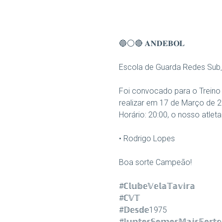
🔵⚪🔴 𝐀𝐍𝐃𝐄𝐁𝐎𝐋
Escola de Guarda Redes Sub
Foi convocado para o Treino
realizar em 17 de Março de 20
Horário: 20:00, o nosso atleta
• Rodrigo Lopes
Boa sorte Campeão!
#ℂ𝕝𝕦𝕓𝕖𝕍𝕖𝕝𝕒𝕋𝕒𝕧𝕚𝕣𝕒
#ℂ𝕍𝕋
#𝔻𝕖𝕤𝕕𝕖1975
#𝕁𝕦𝕟𝕥𝕠𝕤𝕊𝕠𝕞𝕠𝕤𝕄𝕒𝕚𝕤𝔽𝕠𝕣𝕥𝕖